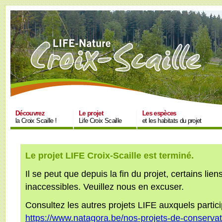
Découvrez
Le projet
Les espèces
la Croix Scaille !
Life Croix Scaille
et les habitats du projet
Le projet LIFE Croix-Scaille est terminé.
Il se peut que depuis la fin du projet, certains lie
inaccessibles. Veuillez nous en excuser.
Consultez les autres projets LIFE auxquels partic
https://www.natagora.be/nos-projets-de-conservat